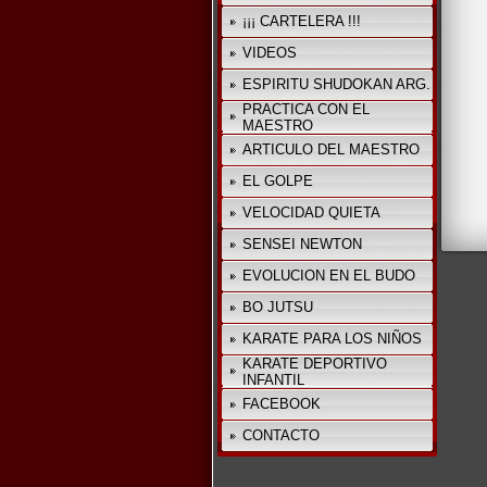
¡¡¡ CARTELERA !!!
VIDEOS
ESPIRITU SHUDOKAN ARG.
PRACTICA CON EL
MAESTRO
ARTICULO DEL MAESTRO
EL GOLPE
VELOCIDAD QUIETA
SENSEI NEWTON
EVOLUCION EN EL BUDO
BO JUTSU
KARATE PARA LOS NIÑOS
KARATE DEPORTIVO
INFANTIL
FACEBOOK
CONTACTO