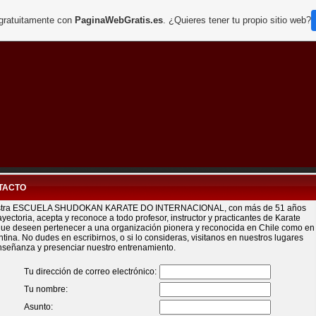
 gratuitamente con
PaginaWebGratis.es
. ¿Quieres tener tu propio sitio web?
TACTO
tra ESCUELA SHUDOKAN KARATE DO INTERNACIONAL, con más de 51 años
ayectoria, acepta y reconoce a todo profesor, instructor y practicantes de Karate
que deseen pertenecer a una organización pionera y reconocida en Chile como en
tina. No dudes en escribirnos, o si lo consideras, visitanos en nuestros lugares
nseñanza y presenciar nuestro entrenamiento.
Tu dirección de correo electrónico:
Tu nombre:
Asunto: