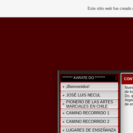
Este sitio web fue creado
******* KARATE DO *******
CON
¡Bienvenidos!
Nues
de tr
JOSÉ LUIS NECUL
Do, 
Argen
PIONERO DE LAS ARTES
de e
MARCIALES EN CHILE
CAMINO RECORRIDO 1
CAMINO RECORRIDO 2
LUGARES DE ENSEÑANZA