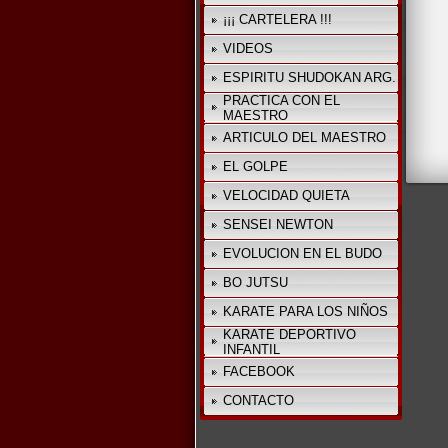
¡¡¡ CARTELERA !!!
VIDEOS
ESPIRITU SHUDOKAN ARG.
PRACTICA CON EL
MAESTRO
ARTICULO DEL MAESTRO
EL GOLPE
VELOCIDAD QUIETA
SENSEI NEWTON
EVOLUCION EN EL BUDO
BO JUTSU
KARATE PARA LOS NIÑOS
KARATE DEPORTIVO
INFANTIL
FACEBOOK
CONTACTO