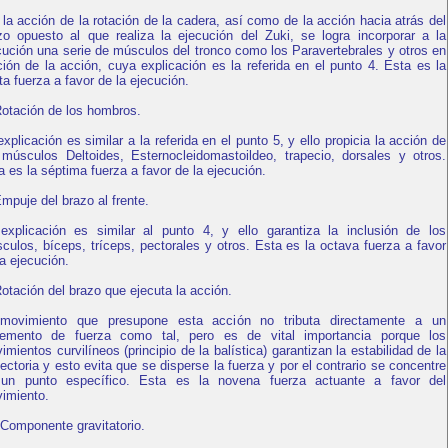
 la acción de la rotación de la cadera, así como de la acción hacia atrás del
zo opuesto al que realiza la ejecución del Zuki, se logra incorporar a la
cución una serie de músculos del tronco como los Paravertebrales y otros en
ción de la acción, cuya explicación es la referida en el punto 4. Esta es la
ta fuerza a favor de la ejecución.
Rotación de los hombros.
explicación es similar a la referida en el punto 5, y ello propicia la acción de
 músculos Deltoides, Esternocleidomastoildeo, trapecio, dorsales y otros.
a es la séptima fuerza a favor de la ejecución.
Empuje del brazo al frente.
explicación es similar al punto 4, y ello garantiza la inclusión de los
culos, bíceps, tríceps, pectorales y otros. Esta es la octava fuerza a favor
la ejecución.
Rotación del brazo que ejecuta la acción.
movimiento que presupone esta acción no tributa directamente a un
remento de fuerza como tal, pero es de vital importancia porque los
imientos curvilíneos (principio de la balística) garantizan la estabilidad de la
yectoria y esto evita que se disperse la fuerza y por el contrario se concentre
un punto específico. Esta es la novena fuerza actuante a favor del
imiento.
 Componente gravitatorio.