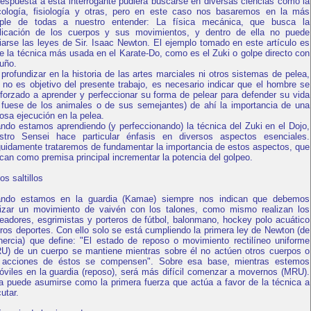
respuesta a esta interrogante pudiera buscarse en diversas ciencias como la
cología, fisiología y otras, pero en este caso nos basaremos en la más
ple de todas a nuestro entender: La física mecánica, que busca la
licación de los cuerpos y sus movimientos, y dentro de ella no puede
iarse las leyes de Sir. Isaac Newton. El ejemplo tomado en este artículo es
de la técnica más usada en el Karate-Do, como es el Zuki o golpe directo con
puño.
 profundizar en la historia de las artes marciales ni otros sistemas de pelea,
 no es objetivo del presente trabajo, es necesario indicar que el hombre se
 forzado a aprender y perfeccionar su forma de pelear para defender su vida
 fuese de los animales o de sus semejantes) de ahí la importancia de una
tosa ejecución en la pelea.
ndo estamos aprendiendo (y perfeccionando) la técnica del Zuki en el Dojo,
stro Sensei hace particular énfasis en diversos aspectos esenciales.
uidamente trataremos de fundamentar la importancia de estos aspectos, que
can como premisa principal incrementar la potencia del golpeo.
os saltillos
ndo estamos en la guardia (Kamae) siempre nos indican que debemos
lizar un movimiento de vaivén con los talones, como mismo realizan los
eadores, esgrimistas y porteros de fútbol, balonmano, hockey polo acuático
tros deportes. Con ello solo se está cumpliendo la primera ley de Newton (de
inercia) que define: "El estado de reposo o movimiento rectilíneo uniforme
U) de un cuerpo se mantiene mientras sobre él no actúen otros cuerpos o
 acciones de éstos se compensen". Sobre esa base, mientras estemos
óviles en la guardia (reposo), será más difícil comenzar a movernos (MRU).
a puede asumirse como la primera fuerza que actúa a favor de la técnica a
utar.