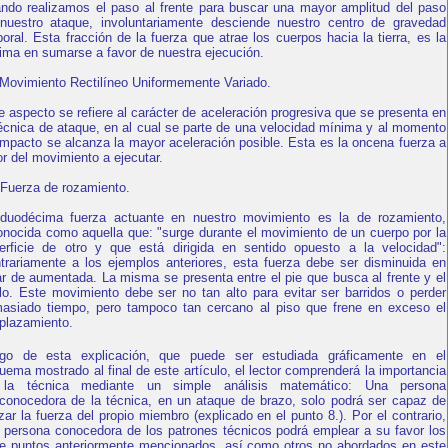
ndo realizamos el paso al frente para buscar una mayor amplitud del paso
nuestro ataque, involuntariamente desciende nuestro centro de gravedad
poral. Esta fracción de la fuerza que atrae los cuerpos hacia la tierra, es la
ima en sumarse a favor de nuestra ejecución.
 Movimiento Rectilíneo Uniformemente Variado.
e aspecto se refiere al carácter de aceleración progresiva que se presenta en
técnica de ataque, en al cual se parte de una velocidad mínima y al momento
impacto se alcanza la mayor aceleración posible. Esta es la oncena fuerza a
or del movimiento a ejecutar.
 Fuerza de rozamiento.
duodécima fuerza actuante en nuestro movimiento es la de rozamiento,
onocida como aquella que: "surge durante el movimiento de un cuerpo por la
erficie de otro y que está dirigida en sentido opuesto a la velocidad":
trariamente a los ejemplos anteriores, esta fuerza debe ser disminuida en
ar de aumentada. La misma se presenta entre el pie que busca al frente y el
lo. Este movimiento debe ser no tan alto para evitar ser barridos o perder
asiado tiempo, pero tampoco tan cercano al piso que frene en exceso el
plazamiento.
go de esta explicación, que puede ser estudiada gráficamente en el
uema mostrado al final de este artículo, el lector comprenderá la importancia
la técnica mediante un simple análisis matemático: Una persona
conocedora de la técnica, en un ataque de brazo, solo podrá ser capaz de
lizar la fuerza del propio miembro (explicado en el punto 8.). Por el contrario,
 persona conocedora de los patrones técnicos podrá emplear a su favor los
e puntos anteriormente mencionados, así como otros no abordados en este