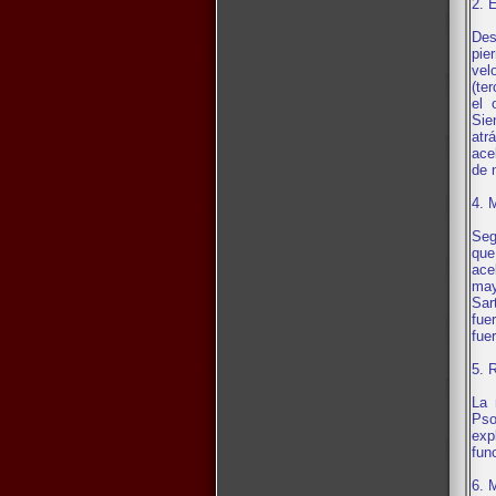
2. 
Des
pie
vel
(te
el 
Sie
atr
ace
de 
4. 
Seg
que
ace
may
Sar
fue
fue
5. 
La 
Pso
exp
fun
6. 