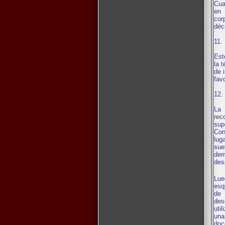
Cua
en 
cor
déc
11.
Est
la 
de 
fav
12.
La 
rec
sup
Con
lug
sue
dem
des
Lue
esq
de 
des
uti
una
doc