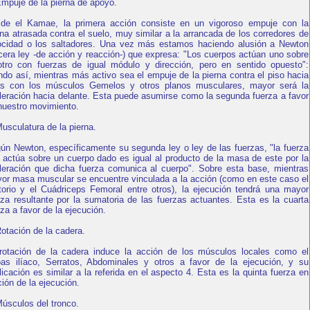
Empuje de la pierna de apoyo.
de el Kamae, la primera acción consiste en un vigoroso empuje con la
rna atrasada contra el suelo, muy similar a la arrancada de los corredores de
ocidad o los saltadores. Una vez más estamos haciendo alusión a Newton
rcera ley -de acción y reacción-) que expresa: "Los cuerpos actúan uno sobre
otro con fuerzas de igual módulo y dirección, pero en sentido opuesto":
ndo así, mientras más activo sea el empuje de la pierna contra el piso hacia
ás con los músculos Gemelos y otros planos musculares, mayor será la
leración hacia delante. Esta puede asumirse como la segunda fuerza a favor
nuestro movimiento.
Musculatura de la pierna.
ún Newton, específicamente su segunda ley o ley de las fuerzas, "la fuerza
 actúa sobre un cuerpo dado es igual al producto de la masa de este por la
leración que dicha fuerza comunica al cuerpo". Sobre esta base, mientras
or masa muscular se encuentre vinculada a la acción (como en este caso el
torio y el Cuádriceps Femoral entre otros), la ejecución tendrá una mayor
rza resultante por la sumatoria de las fuerzas actuantes. Esta es la cuarta
rza a favor de la ejecución.
Rotación de la cadera.
rotación de la cadera induce la acción de los músculos locales como el
as ilíaco, Serratos, Abdominales y otros a favor de la ejecución, y su
licación es similar a la referida en el aspecto 4. Esta es la quinta fuerza en
ción de la ejecución.
Músculos del tronco.