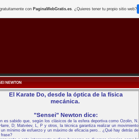
 gratuitamente con
PaginaWebGratis.es
. ¿Quieres tener tu propio sitio web?
SEI NEWTON
El Karate Do, desde la óptica de la física
mecánica.
"Sensei" Newton dice:
n es sabido que, según los clásicos de la esfera deportiva como Ozolin, N.
Harre, D; Matvéev, L, P y otros, la técnica garantiza realizar un movimiento
 un mínimo de esfuerzo y un máximo de eficacia pero... ¿Qué hay detrás de
 frase?