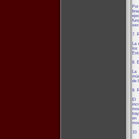
Por
bra
eje
fun
sex
7. 
La 
los
Est
8. 
La 
mús
de 
9. 
El 
inc
mov
tra
en 
mov
10.