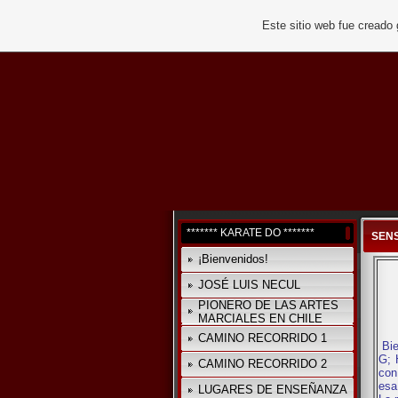
Este sitio web fue creado
******* KARATE DO *******
SEN
¡Bienvenidos!
JOSÉ LUIS NECUL
PIONERO DE LAS ARTES
MARCIALES EN CHILE
CAMINO RECORRIDO 1
Bie
G; 
CAMINO RECORRIDO 2
con
esa
LUGARES DE ENSEÑANZA