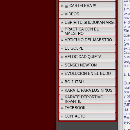
La 
psi
¡¡¡ CARTELERA !!!
sim
exp
VIDEOS
obv
el 
ESPIRITU SHUDOKAN ARG.
el 
PRACTICA CON EL
Sin
MAESTRO
que
vio
ARTICULO DEL MAESTRO
(ya
EL GOLPE
exi
Cua
VELOCIDAD QUIETA
nue
Seg
SENSEI NEWTON
bus
EVOLUCION EN EL BUDO
1. L
BO JUTSU
Cua
rea
KARATE PARA LOS NIÑOS
box
y o
KARATE DEPORTIVO
la 
INFANTIL
(MR
FACEBOOK
las
inm
CONTACTO
Est
ejec